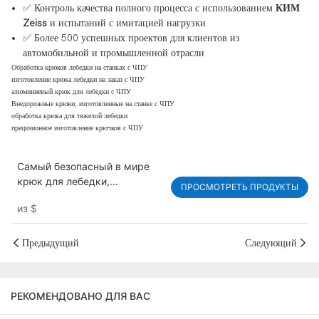
✅ Контроль качества полного процесса с использованием
КИМ
Zeiss
и испытаний с имитацией нагрузки
✅ Более 500 успешных проектов для клиентов из
автомобильной и промышленной отрасли
Обработка крюков лебедки на станках с ЧПУ
изготовление крюка лебедки на заказ с ЧПУ
алюминиевый крюк для лебедки с ЧПУ
Внедорожные крюки, изготовленные на станке с ЧПУ
обработка крюка для тяжелой лебедки
прецизионное изготовление крючков с ЧПУ
Самый безопасный в мире
крюк для лебедки,
ПРОСМОТРЕТЬ ПРОДУКТЫ
изготовленный на станке с
из
$
ЧПУ
Предыдущий
Следующий
РЕКОМЕНДОВАНО ДЛЯ ВАС