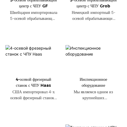
центр с ЧПУ GF
центр с ЧПУ Grob
Швейцария импортировала
Немецкий импортный 5-
5-осевой обрабатывающий
осевой обрабатывающий
центр с ЧПУ GF
центр с ЧПУ Grob
4-осевой фрезерный
Инспекционное
станок с ЧПУ Haas
оборудование
США импортировал 4-х
Мы являемся одним из
осевой фрезерный станок с
крупнейших
ЧПУ HAAS.
производителей
оригинального
оборудования в Китае с
26-летним опытом работы.