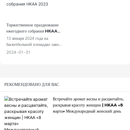
социальную деятельность и
другие сферы. Говоря о
Международном женском дне,
следует отметить, что он
Торжественное празднование
зародился в западном
ежегодного собрания HKAA
обществе...
2023
13 января 2024 года на
баскетбольной площадке завода
состоялись торжественное
2024
01
31
подведение итогов и
награждение компании HKAA
за 2023 год, а также
приветственная конференция
по случаю праздника Весны
РЕКОМЕНДОВАНО ДЛЯ ВАС
2023 года под девизом
«Вместе, чтобы творить и
Встречайте аромат весны и расцветайте,
двигаться вперёд». Весь
раскрывая красоту женщин | HKAA «8
коллектив, сотрудники,
марта» Международный женский день
партнёры по поставкам и гости
завода собрались вместе, чтобы
разделить радость и богатый
урожай, достигнутый