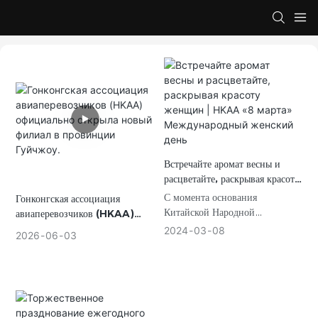
Встречайте аромат весны и
расцветайте, раскрывая красоту
женщин | HKAA «8 марта»
С момента основания
Гонконгская ассоциация
Международный женский день
Китайской Народной
авиаперевозчиков (HKAA)
Республики положение
официально открыла новый
2024
03
08
2026
06
03
женщин в нашей стране
филиал в провинции Гуйчжоу.
постепенно улучшалось, и их
стали называть «половиной
неба» в знак признания
выдающегося вклада женщин в
экономическую, политическую,