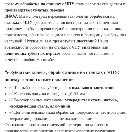
поэтому
обработка на станках с ЧПУ
стала золотым стандартом в
производстве зубчатых передач
.
В
HKAA
Мы используем передовые технологии
обработки на
станках с ЧПУ
для изготовления шестерен на заказ с точными
профилями зубьев, превосходной концентричностью и качеством
поверхности, обеспечивающими плавную и бесшумную работу под
нагрузкой. Нужны ли вам
прямозубые шестерни?
Наши
возможности обработки на станках с ЧПУ
винтовых
или
конических зубчатых передач
обеспечивают постоянство и
качество в любом масштабе.
🔧 Зубчатые колеса, обработанные на станках с ЧПУ:
почему точность имеет значение
✅ Точный профиль зубьев для
оптимального зацепления
✅ Контроль допуска в пределах ±0,01 мм
✅ Высокопрочные материалы:
углеродистая сталь, латунь,
нержавеющая сталь, алюминий
✅ Дополнительные виды обработки поверхности: азотирование,
твердое анодирование, черное оксидирование
От создания прототипа отдельной шестерни до массового
производства компонентов для высокоскоростных редукторов —