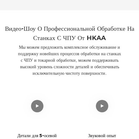
широко используются в
нефтегазовой, химической,
водоочистной,
фармацевтической и
Видео-Шоу О Профессиональной Обработке На
энергетической отраслях. В
отличие от обычных фланцев
Станках С ЧПУ От HKAA
из углеродистой стали,
Мы можем предложить комплексное обслуживание и
поддержку новейших процессов обработки на станках
с ЧПУ и токарной обработки, можем поддерживать
высокий уровень сложности деталей и обеспечивать
исключительную чистоту поверхности.
Детали для 5-осевой
Звуковой опыт