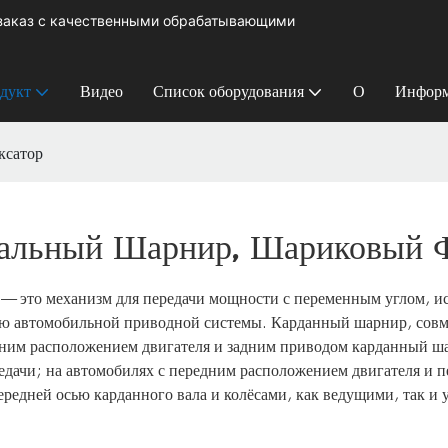
 заказ с качественными обрабатывающими
дукт
Видео
Список оборудования
О
Информ
ксатор
альный Шарнир, Шариковый 
— это механизм для передачи мощности с переменным углом, и
тью автомобильной приводной системы. Карданный шарнир, сов
дним расположением двигателя и задним приводом карданный ш
едачи; на автомобилях с передним расположением двигателя и 
редней осью карданного вала и колёсами, как ведущими, так и