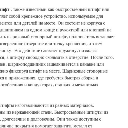
тифт
, также известный как быстросъемный штифт или
яет собой крепежное устройство, используемое для
нтов или деталей на месте. Он состоит из корпуса с
шипником на одном конце и рукояткой или кнопкой на
пить шариковый стопорный штифт, пользователь вставляет
сверленное отверстие или точку крепления, а затем
нопку. Это действие сжимает пружину, позволяя
, а штифту свободно скользить в отверстие. После того,
лен, шарикоподшипник защелкивается в канавке или
дежно фиксируя штифт на месте. Шариковые стопорные
 в приложениях, где требуется быстрая сборка и
пособлениях и кондукторах, станках и механизмах
тифты изготавливаются из разных материалов.
ены из нержавеющей стали. Быстросъемные штифты из
 долговечны и долговечны. Они также доступны с
личие покрытия помогает защитить металл от