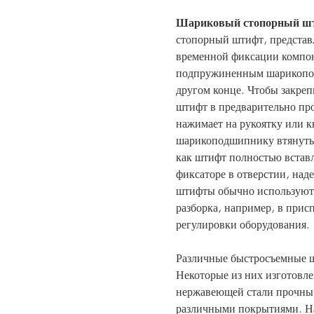
Шариковый стопорный ш
стопорный штифт, представл
временной фиксации компоне
подпружиненным шарикопод
другом конце. Чтобы закре
штифт в предварительно про
нажимает на рукоятку или к
шарикоподшипнику втянуться
как штифт полностью встав
фиксаторе в отверстии, на
штифты обычно используются
разборка, например, в прис
регулировки оборудования.
Различные быстросъемные ш
Некоторые из них изготовл
нержавеющей стали прочны,
различными покрытиями. На