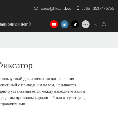
coco@hkaaltd.com
0086 13537476755
ационный центр
Контакт
Фиксатор
спользуемый для изменения направления
мещенный с приводным валом, называется
арнир устанавливается между выходным валом
передним приводом карданный вал отсутствует,
 управляемыми.