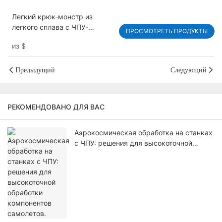
Легкий крюк-монстр из
легкого сплава с ЧПУ-
ПРОСМОТРЕТЬ ПРОДУКТЫ
обработкой, сверхпрочный
из
$
крюк для лебедки для
внедорожника Wrangler 4X4
Предыдущий
Следующий
РЕКОМЕНДОВАНО ДЛЯ ВАС
Аэрокосмическая обработка на станках
с ЧПУ: решения для высокоточной
обработки компонентов самолетов.