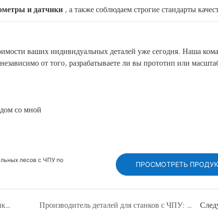
метры и датчики
, а также соблюдаем строгие стандарты качес
оимости ваших индивидуальных деталей уже сегодня. Наша ком
 независимо от того, разрабатываете ли вы прототип или масшта
ядом со мной
льных лесов с ЧПУ по
ПРОСМОТРЕТЬ ПРОДУ
Обработка металлических деталей на станках с ЧПУ: высокоточные решения для любой отрасли | HKAA
Производитель деталей для станков с ЧПУ: ваш надежный поставщик деталей на заказ | HKAA
След