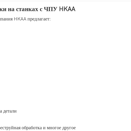
тки на станках с ЧПУ HKAA
мпания HKAA предлагает:
а детали
еструйная обработка и многое другое