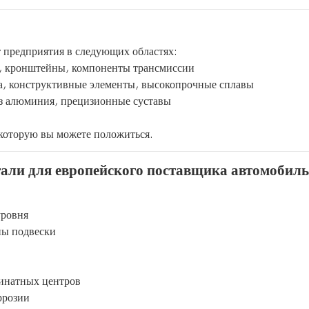
 предприятия в следующих областях:
й, кронштейны, компоненты трансмиссии
а, конструктивные элементы, высокопрочные сплавы
з алюминия, прецизионные суставы
 которую вы можете положиться.
али для европейского поставщика автомобил
уровня
ны подвески
динатных центров
ррозии