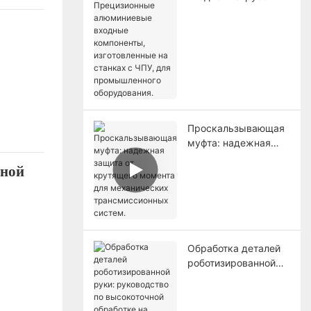
Прецизионные
алюминиевые
входные
компоненты,
изготовленные на
станках с ЧПУ, для
промышленного
оборудования.
Проскальзывающая
муфта: надежная
защита от крутящего
ьной
момента для
механических
трансмиссионных
систем.
Обработка деталей
роботизированной
руки: руководство
по высокоточной
обработке на