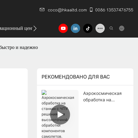
coco@hkaaltd.com
0086 13537476755
ационный центр
Контакт
быстро и надежно
РЕКОМЕНДОВАНО ДЛЯ ВАС
Аэрокосмическая
обработка на
станках с ЧПУ:
решения для
высокоточной
обработки
компонентов