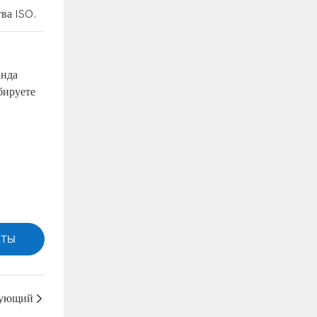
тва ISO.
анда
бируете
КТЫ
ующий