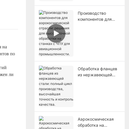
самолетов.
Производство
компонентов для
аэрокосмической
отрасли: решения
для высокоточной
обработки на
 на
станках с ЧПУ для
нтов по
авиационной
промышленности.
огий
Обработка фланцев
ужен ли
из нержавеющей
стали: полный цикл
производства,
высочайшая
точность и контроль
качества.
Аэрокосмическая
обработка на