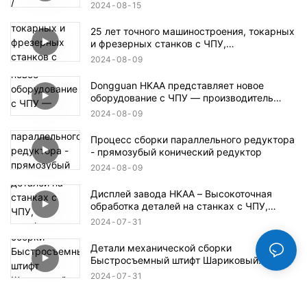
фрезерных станков с ЧПУ / Пластиковые
2024
08
15
детали для станков с ЧПУ / Детали для
аэрокосмической и оборонной
25 лет точного машиностроения, токарных
промышленности
и фрезерных станков с ЧПУ,
производитель в Дунгуане
2024
08
09
Dongguan HKAA представляет новое
оборудование с ЧПУ — производитель
деталей для обработки с ЧПУ
2024
08
09
Процесс сборки параллельного редуктора
- прямозубый конический редуктор
2024
08
09
Дисплей завода HKAA – Высокоточная
обработка деталей на станках с ЧПУ,
автоформы, детали для аэрокосмической
2024
07
31
и оборонной промышленности
Детали механической сборки
Быстросъемный штифт Шариковый
стопорный штифт
2024
07
31