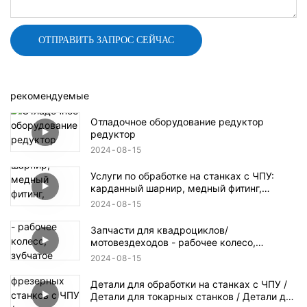
ОТПРАВИТЬ ЗАПРОС СЕЙЧАС
рекомендуемые
Отладочное оборудование редуктор
редуктор
2024
08
15
Услуги по обработке на станках с ЧПУ:
карданный шарнир, медный фитинг,
детали гидроцикла, дроссельный клапан,
2024
08
15
коробка передач
Запчасти для квадроциклов/
мотовездеходов - рабочее колесо,
зубчатое колесо, гидравлический
2024
08
15
алюминиевый блок
Детали для обработки на станках с ЧПУ /
Детали для токарных станков / Детали для