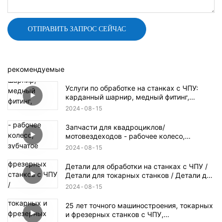
ОТПРАВИТЬ ЗАПРОС СЕЙЧАС
рекомендуемые
Услуги по обработке на станках с ЧПУ:
карданный шарнир, медный фитинг,
детали гидроцикла, дроссельный клапан,
2024
08
15
коробка передач
Запчасти для квадроциклов/
мотовездеходов - рабочее колесо,
зубчатое колесо, гидравлический
2024
08
15
алюминиевый блок
Детали для обработки на станках с ЧПУ /
Детали для токарных станков / Детали для
фрезерных станков с ЧПУ / Пластиковые
2024
08
15
детали для станков с ЧПУ / Детали для
аэрокосмической и оборонной
25 лет точного машиностроения, токарных
промышленности
и фрезерных станков с ЧПУ,