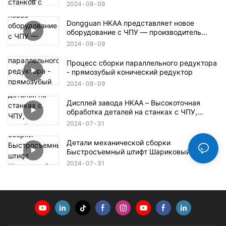
производитель в Дунгуане
2024
08
09
Dongguan HKAA представляет новое
оборудование с ЧПУ — производитель
деталей для обработки с ЧПУ
2024
08
09
Процесс сборки параллельного редуктора
- прямозубый конический редуктор
2024
08
09
Дисплей завода HKAA – Высокоточная
обработка деталей на станках с ЧПУ,
автоформы, детали для аэрокосмической
2024
07
31
и оборонной промышленности
Детали механической сборки
Быстросъемный штифт Шариковый
стопорный штифт
2024
07
31