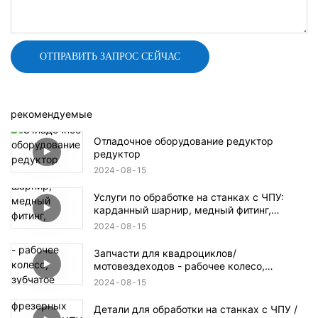
ОТПРАВИТЬ ЗАПРОС СЕЙЧАС
рекомендуемые
Отладочное оборудование редуктор
редуктор
2024
08
15
Услуги по обработке на станках с ЧПУ:
карданный шарнир, медный фитинг,
детали гидроцикла, дроссельный клапан,
2024
08
15
коробка передач
Запчасти для квадроциклов/
мотовездеходов - рабочее колесо,
зубчатое колесо, гидравлический
2024
08
15
алюминиевый блок
Детали для обработки на станках с ЧПУ /