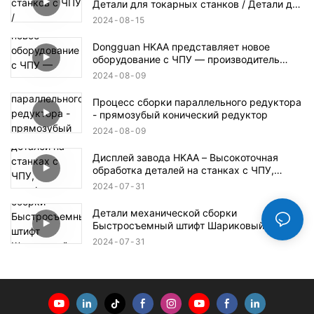
Детали для токарных станков / Детали для
фрезерных станков с ЧПУ / Пластиковые
2024
08
15
детали для станков с ЧПУ / Детали для
аэрокосмической и оборонной
Dongguan HKAA представляет новое
промышленности
оборудование с ЧПУ — производитель
деталей для обработки с ЧПУ
2024
08
09
Процесс сборки параллельного редуктора
- прямозубый конический редуктор
2024
08
09
Дисплей завода HKAA – Высокоточная
обработка деталей на станках с ЧПУ,
автоформы, детали для аэрокосмической
2024
07
31
и оборонной промышленности
Детали механической сборки
Быстросъемный штифт Шариковый
стопорный штифт
2024
07
31