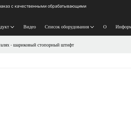
 заказ с качественными обрабатывающими
дукт
Видео
Список оборудования
О
Информ
еталях - шариковый стопорный штифт