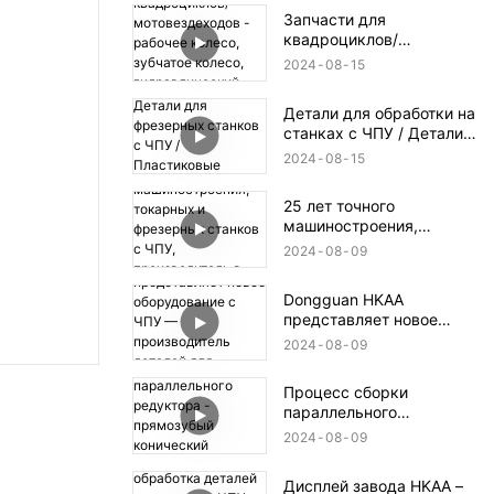
гидроцикла,
Запчасти для
дроссельный клапан,
квадроциклов/
коробка передач
мотовездеходов -
2024
08
15
рабочее колесо,
зубчатое колесо,
Детали для обработки на
гидравлический
станках с ЧПУ / Детали
алюминиевый блок
для токарных станков /
2024
08
15
Детали для фрезерных
станков с ЧПУ /
25 лет точного
Пластиковые детали для
машиностроения,
станков с ЧПУ / Детали
токарных и фрезерных
для аэрокосмической и
2024
08
09
станков с ЧПУ,
оборонной
производитель в
промышленности
Dongguan HKAA
Дунгуане
представляет новое
оборудование с ЧПУ —
2024
08
09
производитель деталей
для обработки с ЧПУ
Процесс сборки
параллельного
редуктора - прямозубый
2024
08
09
конический редуктор
Дисплей завода HKAA –