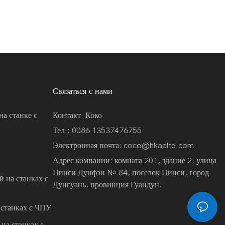
Связаться с нами
на станке с
Контакт: Коко
Тел.: 0086 13537476755
Электронная почта:
coco@hkaaltd.com
Адрес компании: комната 201, здание 2, улица
Цинси Дунфэн № 84, поселок Цинси, город
 на станках с
Дунгуань, провинция Гуандун.
 станках с ЧПУ
на станках с