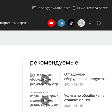
coco@hkaaltd.com
0086 13537476755
ационный центр
Контакт
рекомендуемые
Отладочное
оборудование редуктор
редуктор
2024
08
15
Услуги по обработке на
станках с ЧПУ:
карданный шарнир,
2024
08
15
медный фитинг, детали