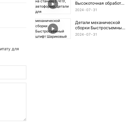
Высокоточная обработка
деталей на станках с
2024
07
31
ЧПУ, автоформы, детали
для аэрокосмической и
Детали механической
оборонной
сборки Быстросъемный
промышленности
штифт Шариковый
2024
07
31
стопорный штифт
итату для