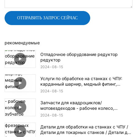
ОТПРАВИТЬ ЗАПРОС СЕЙЧАС
рекомендуемые
Отладочное оборудование редуктор
редуктор
2024
08
15
Услуги по обработке на станках с ЧПУ:
карданный шарнир, медный фитинг,
детали гидроцикла, дроссельный клапан,
2024
08
15
коробка передач
Запчасти для квадроциклов/
мотовездеходов - рабочее колесо,
зубчатое колесо, гидравлический
2024
08
15
алюминиевый блок
Детали для обработки на станках с ЧПУ /
Детали для токарных станков / Детали для