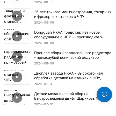
фрезерных станков с ЧПУ / Пластиковые
2024
08
15
детали для станков с ЧПУ / Детали для
аэрокосмической и оборонной
25 лет точного машиностроения, токарных
промышленности
и фрезерных станков с ЧПУ,
производитель в Дунгуане
2024
08
09
Dongguan HKAA представляет новое
оборудование с ЧПУ — производитель
деталей для обработки с ЧПУ
2024
08
09
Процесс сборки параллельного редуктора
- прямозубый конический редуктор
2024
08
09
Дисплей завода HKAA – Высокоточная
обработка деталей на станках с ЧПУ,
автоформы, детали для аэрокосмической
2024
07
31
и оборонной промышленности
Детали механической сборки
Быстросъемный штифт Шариковый
стопорный штифт
2024
07
31