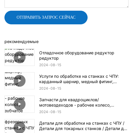
ОТПРАВИТЬ ЗАПРОС СЕЙЧАС
рекомендуемые
Отладочное оборудование редуктор
редуктор
2024
08
15
Услуги по обработке на станках с ЧПУ:
карданный шарнир, медный фитинг,
детали гидроцикла, дроссельный клапан,
2024
08
15
коробка передач
Запчасти для квадроциклов/
мотовездеходов - рабочее колесо,
зубчатое колесо, гидравлический
2024
08
15
алюминиевый блок
Детали для обработки на станках с ЧПУ /
Детали для токарных станков / Детали для