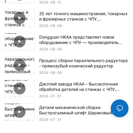
фрезерных станков с ЧПУ / Пластиковые
2024
08
15
детали для станков с ЧПУ / Детали для
аэрокосмической и оборонной
25 лет точного машиностроения, токарных
промышленности
и фрезерных станков с ЧПУ,
производитель в Дунгуане
2024
08
09
Dongguan HKAA представляет новое
оборудование с ЧПУ — производитель
деталей для обработки с ЧПУ
2024
08
09
Процесс сборки параллельного редуктора
- прямозубый конический редуктор
2024
08
09
Дисплей завода HKAA – Высокоточная
обработка деталей на станках с ЧПУ,
автоформы, детали для аэрокосмической
2024
07
31
и оборонной промышленности
Детали механической сборки
Быстросъемный штифт Шариковый
стопорный штифт
2024
07
31