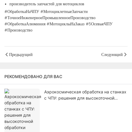
производитель запчастей для мотоциклов
#ОбработкаНаЧПУ #МотоциклетныеЗапчасти
#ТочноеИнженерноеПромышленноеПроизводство
#ОбработкаАлюминия #МотоциклыНаЗаказ #5ОсевыеЧПУ
#Производство
Предыдущий
Следующий
РЕКОМЕНДОВАНО ДЛЯ ВАС
Аэрокосмическая обработка на станках
с ЧПУ: решения для высокоточной
обработки компонентов самолетов.