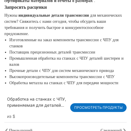
сертификаты материалов и отчеты о размерах
.
Запросить расценки
Нужны
индивидуальные детали трансмиссии
для механических
систем? Свяжитесь с нами сегодня, чтобы обсудить ваши
требования и получить быстрое и конкурентоспособное
предложение.
Изготовленные на заказ компоненты трансмиссии с ЧПУ для
станков
Поставщик прецизионных деталей трансмиссии
Промышленная обработка на станках с ЧПУ деталей шестерен и
валов
Прочные детали с ЧПУ для систем механического привода
Высокопроизводительные компоненты трансмиссии с ЧПУ
Обработка металла на станках с ЧПУ для передачи мощности
Обработка на станках с ЧПУ,
применяемая для деталей
ПРОСМОТРЕТЬ ПРОДУКТЫ
трансмиссионного
из
$
оборудования
Предыдущий
Следующий