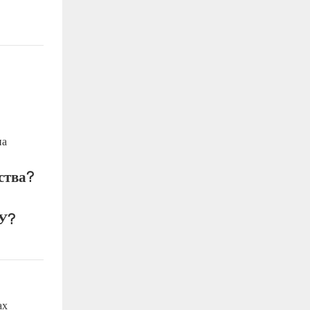
на
ства?
ПУ?
ах