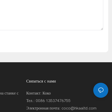
Связаться с нами
на станке с
Контакт: Коко
Тел.: 0086 13537476755
Электронная почта:
coco@hkaaltd.com