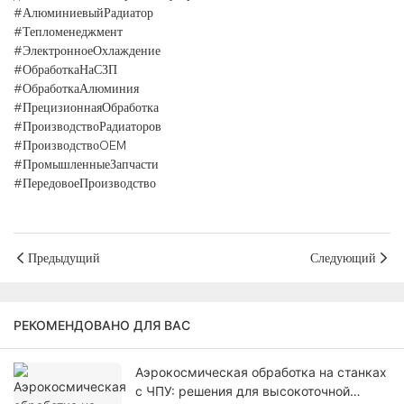
#АлюминиевыйРадиатор
#Тепломенеджмент
#ЭлектронноеОхлаждение
#ОбработкаНаСЗП
#ОбработкаАлюминия
#ПрецизионнаяОбработка
#ПроизводствоРадиаторов
#ПроизводствоOEM
#ПромышленныеЗапчасти
#ПередовоеПроизводство
Предыдущий
Следующий
РЕКОМЕНДОВАНО ДЛЯ ВАС
Аэрокосмическая обработка на станках
с ЧПУ: решения для высокоточной