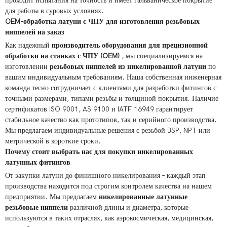
проходит испытания на точность и имеет гальваническое покрытие
для работы в суровых условиях.
OEM-обработка латуни с ЧПУ для изготовления резьбовых
ниппелей на заказ
Как надежный
производитель оборудования для прецизионной
обработки на станках с ЧПУ (OEM)
, мы специализируемся на
изготовлении
резьбовых ниппелей из никелированной латуни
по
вашим индивидуальным требованиям. Наша собственная инженерная
команда тесно сотрудничает с клиентами для разработки фитингов с
точными размерами, типами резьбы и толщиной покрытия. Наличие
сертификатов ISO 9001, AS 9100 и IATF 16949 гарантирует
стабильное качество как прототипов, так и серийного производства.
Мы предлагаем индивидуальные решения с резьбой BSP, NPT или
метрической в ​​короткие сроки.
Почему стоит выбрать нас для покупки никелированных
латунных фитингов
От закупки латуни до финишного никелирования – каждый этап
производства находится под строгим контролем качества на нашем
предприятии. Мы предлагаем
никелированные латунные
резьбовые ниппели
различной длины и диаметра, которые
используются в таких отраслях, как аэрокосмическая, медицинская,