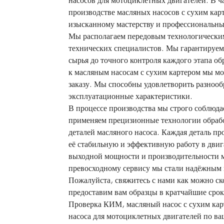
насосов для мотоциклетных двигателей. В 
производстве масляных насосов с сухим кар
изысканному мастерству и профессиональны
Мы располагаем передовым технологически
технических специалистов. Мы гарантируем 
сырья до точного контроля каждого этапа о
к масляным насосам с сухим картером мы мо
заказу. Мы способны удовлетворить разнооб
эксплуатационные характеристики.
В процессе производства мы строго соблюда
применяем прецизионные технологии обрабо
деталей масляного насоса. Каждая деталь п
её стабильную и эффективную работу в дви
выходной мощности и производительности м
превосходному сервису мы стали надёжным 
Пожалуйста, свяжитесь с нами как можно с
предоставим вам образцы в кратчайшие срок
Проверка КИМ, масляный насос с сухим карт
насоса для мотоциклетных двигателей по ва