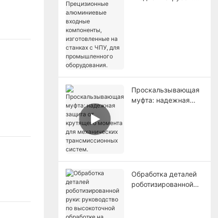
Прецизионные
алюминиевые
входные
компоненты,
изготовленные на
станках с ЧПУ, для
промышленного
оборудования.
Проскальзывающая
муфта: надежная
защита от крутящего
момента для
механических
трансмиссионных
систем.
Обработка деталей
роботизированной
руки: руководство
по высокоточной
обработке на