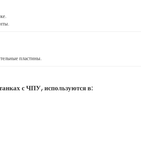
ке.
нты.
ительные пластины.
танках с ЧПУ, используются в: