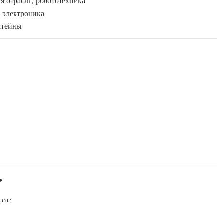
я отрасль, робототехника
 электроника
штейны
ь
 от: