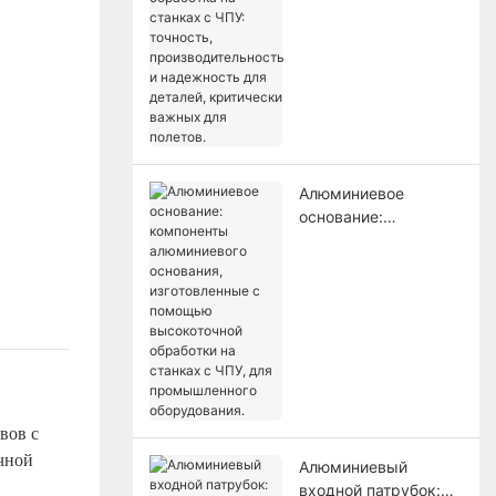
станках с ЧПУ:
точность,
производительность
и надежность для
деталей, критически
важных для полетов.
Алюминиевое
основание:
компоненты
алюминиевого
основания,
изготовленные с
помощью
высокоточной
обработки на
станках с ЧПУ, для
промышленного
вов с
оборудования.
чной
Алюминиевый
входной патрубок: