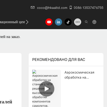
coco@hkaaltd.com
0086 13537476755
ационный центр
Контакт
ей на заказ.
РЕКОМЕНДОВАНО ДЛЯ ВАС
Аэрокосмическая
обработка на
станках с ЧПУ:
решения для
высокоточной
обработки
талей
компонентов