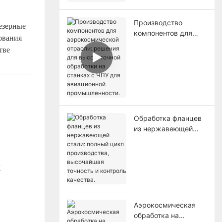
самолетов.
Производство
езерные
компонентов для
ования
аэрокосмической
тве
отрасли: решения
для высокоточной
обработки на
станках с ЧПУ для
авиационной
промышленности.
Обработка фланцев
из нержавеющей
стали: полный цикл
производства,
высочайшая
точность и контроль
качества.
Аэрокосмическая
обработка на