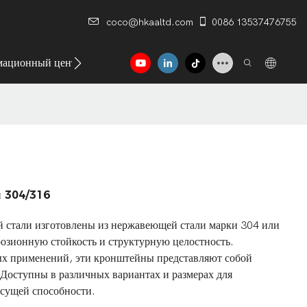
coco@hkaaltd.com
0086 13537476755
ационный центр
Контакт
и 304/316
стали изготовлены из нержавеющей стали марки 304 или
озионную стойкость и структурную целостность.
х применений, эти кронштейны представляют собой
оступны в различных вариантах и ​​размерах для
есущей способности.