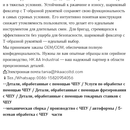
и в тяжелых условиях. Устойчивый к ржавчине и износу, шариковый
фиксатор с Т-образной рукояткой сохраняет свою функциональность
в самых суровых условиях. Его интуитивно понятная конструкция
снижает утомляемость пользователя, что делает его идеальным
инструментом для длительных смен. Для бригад, стремящихся к
эффективности без ущерба для безопасности, шариковый фиксатор с
Т-образной рукояткой — идеальный выбор.
Мы принимаем заказы OEM/ODM, обеспечивая полную
конфиденциальность. Нужны ли вам опытные образцы или серийное
производство, HK AA Industrial — ваш надежный партнер в области
прецизионных деталей.
📩Электронная почта:tania@hkaacoltd.com
📱Тел./Whatsapp:0086-15820954056
--
Детали, обработанные с помощью ЧПУ
/
Услуги по обработке с
помощью ЧПУ
/
Детали, обработанные с помощью фрезерования
с ЧПУ
/
Детали, обработанные с помощью токарных станков с
ЧПУ
--
механическая сборка
/
производство с ЧПУ
/
автоформы
/
5-
осевая обработка с ЧПУ
части