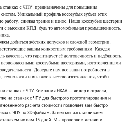
а станках с ЧПУ, предназначены для повышения
систем. Уникальный профиль косозубых зубьев этих
ю работу, снижая трение и износ. Наши косозубые шестерни
и с высоким КПД, будь то автомобильная промышленность,
ника.
ожем добиться жёстких допусков и сложной геометрии,
ответствующие вашим конкретным требованиям. Каждая
ль качества, что гарантирует её долговечность и надёжность.
 первоклассными косозубыми шестернями, изготовленными
изводительности. Доверьте нам все ваши потребности в
, технологии и высокое качество изготовления, чтобы
а станках с ЧПУ. Компания HKAA — лидер в отрасли,
ке на станках с ЧПУ для быстрого прототипирования и
гновенного расчета стоимости позволяет вам быстро
анках с ЧПУ по 3D-файлам. Затем мы изготавливаем
ставляем их вам.
15
дней. Мы проверяем детали и