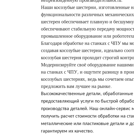
непревзойденную производительность.
Наши косозубые шестерни, изготовленные н
функциональности различных механических 
шестерен обеспечивает плавную и бесшумну
обеспечивают стабильную передачу мощност
промышленное оборудование или робототех
Благодаря обработке на станках с ЧПУ мы м
создавая косозубые шестерни, идеально со
косозубая шестерня проходит строгий контро
Модернизируйте своё оборудование нашими
на станках с ЧПУ, и ощутите разницу в про
косозубых шестернях, ведь мы сочетаем опыт
предложить вам лучшее на рынке.
Высококачественные детали, обработанные н
предоставляющий услуги по быстрой обработ
производства деталей. Наш онлайн-сервис м
получить расчет стоимости обработки на ст
металлические или пластиковые детали и до
гарантируем их качество.