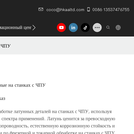
coco@hkaaltd.com
0086 13537476755
ационный центр
Контакт
с ЧПУ
ные на станках с ЧПУ
каз
ботке латунных деталей на станках с ЧПУ, используя
 спектра применений. Латунь ценится за превосходную
опроводность, естественную коррозионную стойкость и
 по фрезерной и токарной обработке на станках с ЧПУ