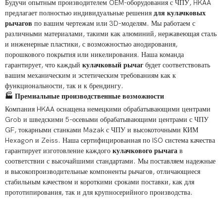
Будучи опытным производителем OEM-оборудования с ЧПУ, HKAA
предлагает полностью индивидуальные решения
для кулачковых
рычагов
по вашим чертежам или 3D-моделям. Мы работаем с
различными материалами, такими как алюминий, нержавеющая сталь
и инженерные пластики, с возможностью анодирования,
порошкового покрытия или никелирования. Наша команда
гарантирует, что каждый
кулачковый рычаг
будет соответствовать
вашим механическим и эстетическим требованиям как к
функциональности, так и к брендингу.
🏭 Премиальные производственные возможности
Компания HKAA оснащена немецкими обрабатывающими центрами
Grob и шведскими 5-осевыми обрабатывающими центрами с ЧПУ
GF, токарными станками Mazak с ЧПУ и высокоточными КИМ
Hexagon и Zeiss. Наша сертифицированная по ISO система качества
гарантирует изготовление каждого
кулачкового рычага
в
соответствии с высочайшими стандартами. Мы поставляем надежные
и высокопроизводительные компоненты рычагов, отличающиеся
стабильным качеством и короткими сроками поставки, как для
прототипирования, так и для крупносерийного производства.