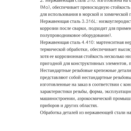
2. Нержавеющая сталь 316: изготовлена ​​н
(Mo), обеспечивает превосходную стойкость
для использования в морской и химической
Нержавеющая сталь 3.316L: низкоуглеродис
коррозии после сварки, подходит для приме
полупроводниковое оборудование).
Нержавеющая сталь 4.410: мартенситная нер
термической обработки, обеспечивает высок
хотя ее коррозионная стойкость несколько н
пригодной для конструктивных элементов, 
Нестандартные резьбовые крепежные детали 
представляют собой нестандартные резьбов
изготовленные на заказ в соответствии с ко
характеристики резьбы, форма, эксплуатаци
машиностроении, аэрокосмической промышл
приборов и других областях.
Обработка деталей из нержавеющей стали н