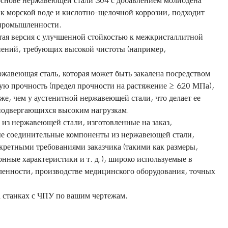
а основе нержавеющей стали 304 с добавлением молибдена
 к морской воде и кислотно-щелочной коррозии, подходит
 промышленности.
тая версия с улучшенной стойкостью к межкристаллитной
нений, требующих высокой чистоты (например,
жавеющая сталь, которая может быть закалена посредством
ую прочность (предел прочности на растяжение ≥ 620 МПа),
иже, чем у аустенитной нержавеющей стали, что делает ее
подвергающихся высоким нагрузкам.
из нержавеющей стали, изготовленные на заказ,
ые соединительные компоненты из нержавеющей стали,
нкретными требованиями заказчика (такими как размеры,
онные характеристики и т. д.), широко используемые в
енности, производстве медицинского оборудования, точных
а станках с ЧПУ по вашим чертежам.