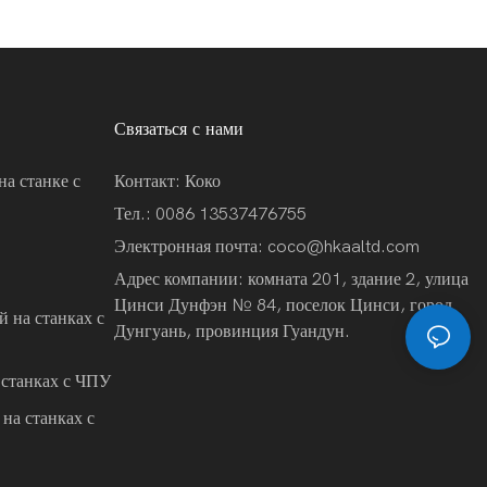
Связаться с нами
на станке с
Контакт: Коко
Тел.: 0086 13537476755
Электронная почта:
coco@hkaaltd.com
Адрес компании: комната 201, здание 2, улица
Цинси Дунфэн № 84, поселок Цинси, город
 на станках с
Дунгуань, провинция Гуандун.
 станках с ЧПУ
на станках с