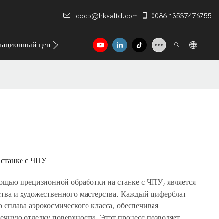
coco@hkaaltd.com
0086 13537476755
ационный центр
Контакт
станке с ЧПУ
ощью прецизионной обработки на станке с ЧПУ, является
тва и художественного мастерства. Каждый циферблат
 сплава аэрокосмического класса, обеспечивая
ечную отделку поверхности. Этот процесс позволяет