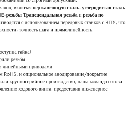
ребованиями со строгими допусками.
иалов, включая
нержавеющую сталь.
углеродистая сталь
E-резьбы
Трапецеидальная резьба
и
резьба по
зводятся с использованием передовых станков с ЧПУ, что
рхности, точность шага и прямолинейность.
оступна гайка)
фили резьбы
 и линейными приводами
ям RoHS, и опциональное анодирование/покрытие
 или крупносерийное производство, наша команда готова
товлению ходового винта, предоставив инженерное