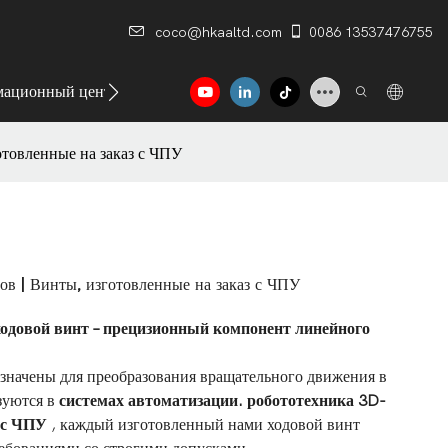
coco@hkaaltd.com
0086 13537476755
ационный центр
Контакт
товленные на заказ с ЧПУ
в | Винты, изготовленные на заказ с ЧПУ
ходовой винт – прецизионный компонент линейного
значены для преобразования вращательного движения в
зуются в
системах автоматизации.
робототехника
3D-
 с ЧПУ
, каждый изготовленный нами ходовой винт