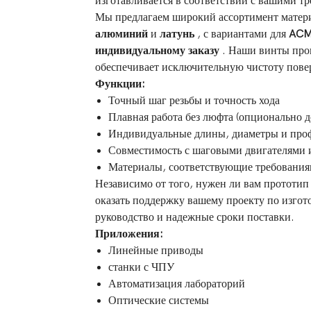
изготавливается в соответствии с вашими т
Мы предлагаем широкий ассортимент матер
алюминий
и
латунь
, с вариантами для
ACM
индивидуальному заказу
. Наши винты прои
обеспечивает исключительную чистоту пове
Функции:
Точный шаг резьбы и точность хода
Плавная работа без люфта (опционально д
Индивидуальные длины, диаметры и про
Совместимость с шаговыми двигателями
Материалы, соответствующие требовани
Независимо от того, нужен ли вам прототип
оказать поддержку вашему проекту по изго
руководство и надежные сроки поставки.
Приложения:
Линейные приводы
станки с ЧПУ
Автоматизация лабораторий
Оптические системы