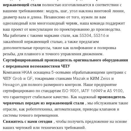
нержавеющей стали
полностью изготавливается в соответствии с
вашими требованиями: модуль, шаг, угол наклона винтовой линии,
диаметр вала и длина. Независимо от того, нужен ли вам
однозаходный или многозаходный червяк, наша команда поддержит
ваш проект от консультации по проектированию до производства.
Мы работаем с такими марками стали, как SS304, SS316 и
закалённой нержавеющей сталью, а также предлагаем
дополнительные процессы, такие как шлифование и полировка
резьбы, для плавного и точного управления движением.
Сертифицированный производитель оригинального оборудования
с передовыми возможностями ЧПУ
Компания HKAA оснащена 5-осевыми обрабатывающими центрами с
ЧПУ Grob и GF, токарными станками Mazak и КИМ Zeiss и
Hexagon для полного размерного контроля. Наше предприятие
сертифицировано по стандартам ISO 9001, IATF 16949 и AS 9100,
что гарантирует стабильное качество. Как надежный
производитель
червячных передач из нержавеющей стали
, мы обслуживаем такие
отрасли, как робототехника, автоматизация, приводы клапанов и
системы точного перемещения.
Свяжитесь с нами сегодня
, чтобы получить предложение на основе
ваших чертежей или технических требований.