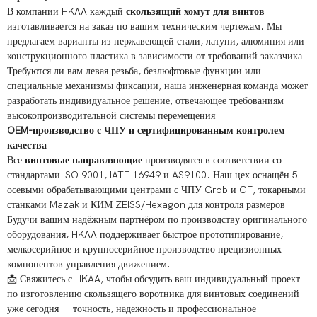
В компании HKAA каждый
скользящий хомут для винтов
изготавливается на заказ по вашим техническим чертежам. Мы
предлагаем варианты из нержавеющей стали, латуни, алюминия или
конструкционного пластика в зависимости от требований заказчика.
Требуются ли вам левая резьба, безлюфтовые функции или
специальные механизмы фиксации, наша инженерная команда может
разработать индивидуальное решение, отвечающее требованиям
высокопроизводительной системы перемещения.
OEM-производство с ЧПУ и сертифицированным контролем
качества
Все
винтовые направляющие
производятся в соответствии со
стандартами ISO 9001, IATF 16949 и AS9100. Наш цех оснащён 5-
осевыми обрабатывающими центрами с ЧПУ Grob и GF, токарными
станками Mazak и КИМ ZEISS/Hexagon для контроля размеров.
Будучи вашим надёжным партнёром по производству оригинального
оборудования, HKAA поддерживает быстрое прототипирование,
мелкосерийное и крупносерийное производство прецизионных
компонентов управления движением.
📩 Свяжитесь с HKAA, чтобы обсудить ваш индивидуальный проект
по изготовлению скользящего воротника для винтовых соединений
уже сегодня — точность, надежность и профессиональное