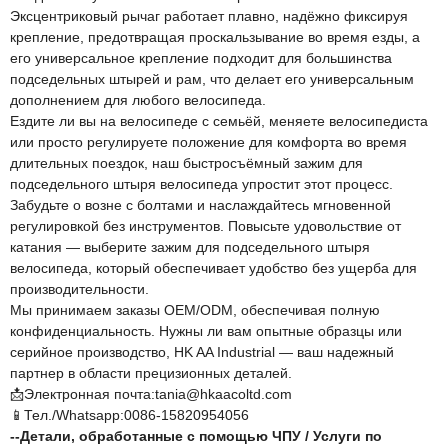
Эксцентриковый рычаг работает плавно, надёжно фиксируя
крепление, предотвращая проскальзывание во время езды, а
его универсальное крепление подходит для большинства
подседельных штырей и рам, что делает его универсальным
дополнением для любого велосипеда.
Ездите ли вы на велосипеде с семьёй, меняете велосипедиста
или просто регулируете положение для комфорта во время
длительных поездок, наш быстросъёмный зажим для
подседельного штыря велосипеда упростит этот процесс.
Забудьте о возне с болтами и наслаждайтесь мгновенной
регулировкой без инструментов. Повысьте удовольствие от
катания — выберите зажим для подседельного штыря
велосипеда, который обеспечивает удобство без ущерба для
производительности.
Мы принимаем заказы OEM/ODM, обеспечивая полную
конфиденциальность. Нужны ли вам опытные образцы или
серийное производство, HK AA Industrial — ваш надежный
партнер в области прецизионных деталей.
📩Электронная почта:tania@hkaacoltd.com
📱Тел./Whatsapp:0086-15820954056
--
Детали, обработанные с помощью ЧПУ
/
Услуги по