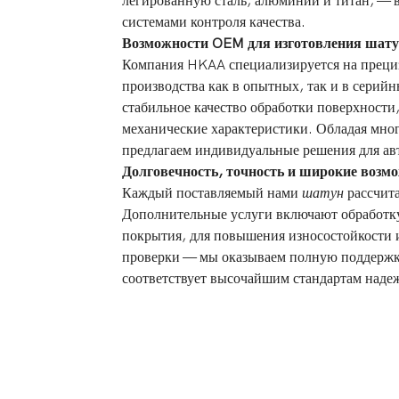
легированную сталь, алюминий и титан, — 
системами контроля качества.
Возможности OEM для изготовления шатун
Компания HKAA специализируется на преци
производства как в опытных, так и в серий
стабильное качество обработки поверхности
механические характеристики. Обладая мног
предлагаем индивидуальные решения для ав
Долговечность, точность и широкие возм
Каждый поставляемый нами
шатун
рассчита
Дополнительные услуги включают обработку 
покрытия, для повышения износостойкости 
проверки — мы оказываем полную поддержк
соответствует высочайшим стандартам наде