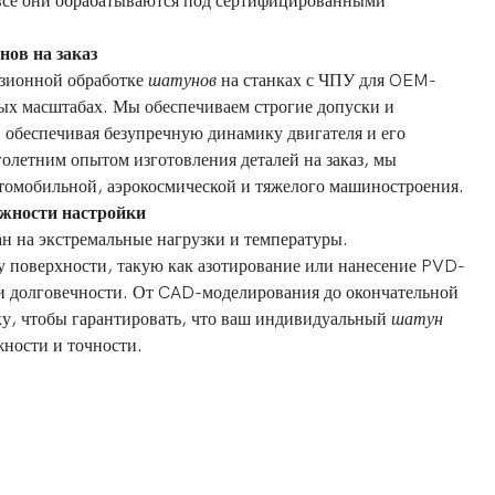
все они обрабатываются под сертифицированными
ов на заказ
зионной обработке
шатунов
на станках с ЧПУ для OEM-
ных масштабах. Мы обеспечиваем строгие допуски и
, обеспечивая безупречную динамику двигателя и его
олетним опытом изготовления деталей на заказ, мы
томобильной, аэрокосмической и тяжелого машиностроения.
ожности настройки
н на экстремальные нагрузки и температуры.
поверхности, такую ​​как азотирование или нанесение PVD-
и долговечности. От CAD-моделирования до окончательной
у, чтобы гарантировать, что ваш индивидуальный
шатун
жности и точности.