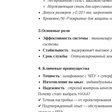
Легированная сталь с закалкой/цем
Нержавеющая сталь для агрессивных
Допуск размеров ±0,001 мм, шерохова
Хромовое/Ni-P покрытие для защиты от
3.Основные роли
Эффективность системы
:
минимизиру
системы.
Стабильность
: выдерживает высокое 
Срок службы
:
Оптимизированный зазо
4. Ключевые преимущества
Точность
:
шлифование с ЧПУ + суперф
Изготовление на заказ
:
индивидуальны
Надежность
:
строгий контроль качест
Почему стоит выбрать HKAA?
✔ Точная настройка — от проектирования 
✔ Подтвержденный опыт — обслуживание к