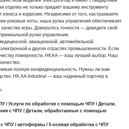
ьшинством моделей электрогитар и имеет стандартный
кая отделка не только придаёт вашему инструменту
 износа и коррозии. Независимо от того, настраиваете
кие роковые ноты, наша ручка управления обеспечивает
качество игры. Доверьтесь точности — доведите свой
премиальной ручки управления.
медицинской, авиационной, автомобильной,
 электронной и других отраслях промышленности. Если
качеству поверхности, HKAA — ваш лучший выбор. Наш
качество.
чивая полную конфиденциальность. Нужны ли вам
тво, HK AA Industrial — ваш надежный партнер в
m
ПУ
/
Услуги по обработке с помощью ЧПУ
/
Детали,
ния с ЧПУ
/
Детали, обработанные с помощью
 с ЧПУ
/
автоформы
/
5-осевая обработка с ЧПУ