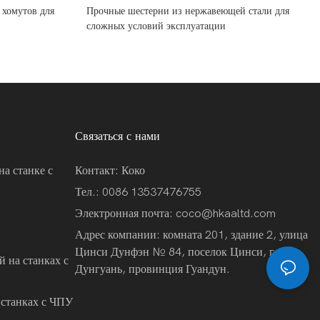
 хомутов для
Прочные шестерни из нержавеющей стали для
сложных условий эксплуатации
Связаться с нами
на станке с
Контакт: Коко
Тел.: 0086 13537476755
Электронная почта:
coco@hkaaltd.com
Адрес компании: комната 201, здание 2, улица
Цинси Дунфэн № 84, поселок Цинси, город
 на станках с
Дунгуань, провинция Гуандун.
 станках с ЧПУ