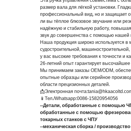
Эта ручка управления совместима с бол
размер вала для лёгкой установки. Глад
профессиональный вид, но и защищает от
ли вы тёплое блюзовое звучание или рез
надёжную и стабильную работу, повышая 
звук до совершенства с помощью нашей 
Наша продукция широко используется в 
судостроительной, машиностроительной,
у вас высокие требования к точности и 
26-летний опыт гарантирует высочайшее 
Мы принимаем заказы OEM/ODM, обеспе
опытные образцы или серийное производс
области прецизионных деталей.
📩Электронная почта:tania@hkaacoltd.co
📱Тел./Whatsapp:0086-15820954056
--
Детали, обработанные с помощью Ч
обработанные с помощью фрезерова
токарных станков с ЧПУ
--
механическая сборка
/
производство