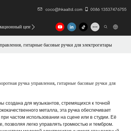
coco@hkaaltd.com
0086 13537476755
ационный центр
Контакт
управления, гитарные басовые ручки для электрогитары
воротная ручка управления, гитарные басовые ручки для
ы создана для музыкантов, стремящихся к точной
ококачественного металла, эта ручка обеспечивает
при частом использовании на сцене или в студии. Её
е, позволяя легко управлять громкостью и тембром.