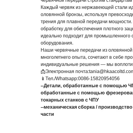
червячной передачи строгим стандартам 
Каждый червяк из нержавеющей стали ид
оловянной бронзы, используя превосход
трения для плавной передачи мощности.
обработку для обеспечения плотного зац
идеально подходит для промышленного о
оборудования.
Наши червячные передачи из оловянной
многолетнего опыта, сочетают в себе про
индивидуальные решения — мы воплотим
📩Электронная почта:tania@hkaacoltd.co
📱Тел./Whatsapp:0086-15820954056
--
Детали, обработанные с помощью Ч
обработанные с помощью фрезерова
токарных станков с ЧПУ
--
механическая сборка
/
производство
части