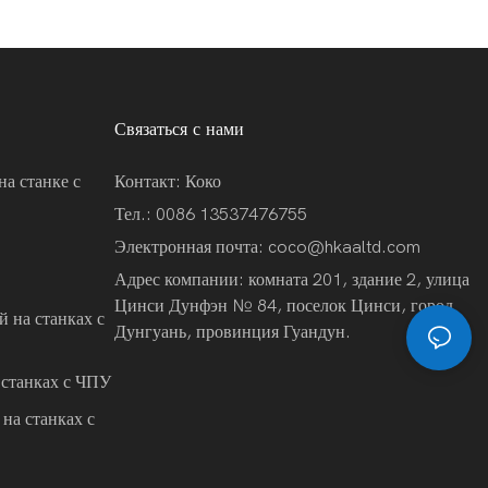
Связаться с нами
на станке с
Контакт: Коко
Тел.: 0086 13537476755
Электронная почта:
coco@hkaaltd.com
Адрес компании: комната 201, здание 2, улица
Цинси Дунфэн № 84, поселок Цинси, город
 на станках с
Дунгуань, провинция Гуандун.
 станках с ЧПУ
на станках с