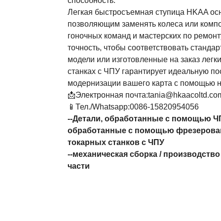
способность.
Легкая быстросъемная ступица HKAA о
позволяющим заменять колеса или комп
гоночных команд и мастерских по ремонт
точность, чтобы соответствовать станда
модели или изготовленные на заказ лег
станках с ЧПУ гарантирует идеальную пос
модернизации вашего карта с помощью 
📩Электронная почта:tania@hkaacoltd.co
📱Тел./Whatsapp:0086-15820954056
--
Детали, обработанные с помощью Ч
обработанные с помощью фрезерова
токарных станков с ЧПУ
--
механическая сборка
/
производство
части