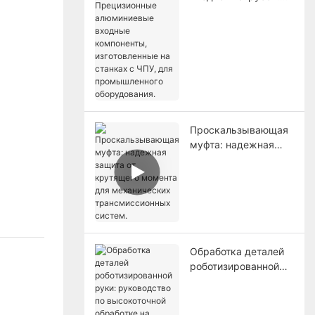
Прецизионные
алюминиевые
входные
компоненты,
изготовленные на
станках с ЧПУ, для
промышленного
оборудования.
Проскальзывающая
муфта: надежная
защита от крутящего
момента для
механических
трансмиссионных
систем.
Обработка деталей
роботизированной
руки: руководство
по высокоточной
обработке на