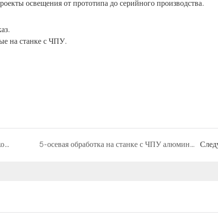
оекты освещения от прототипа до серийного производства.
аз.
ые на станке с ЧПУ.
Обработка деталей ламп из латуни: высокоточные решения с ЧПУ для производителей осветительных приборов.
5-осевая обработка на станке с ЧПУ алюминиевого рабочего колеса для высокопроизводительных применений
След