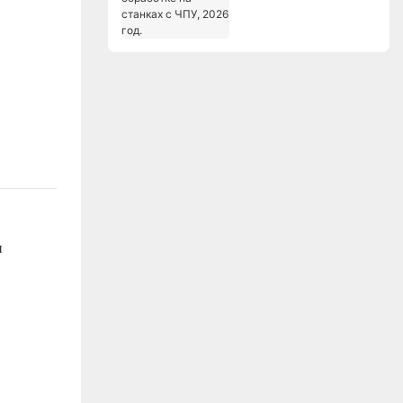
станках с ЧПУ, 2026
год.
и