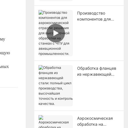
самолетов.
Производство
компонентов для
аэрокосмической
отрасли: решения
для высокоточной
ому
обработки на
станках с ЧПУ для
ающую
авиационной
промышленности.
льных
Обработка фланцев
из нержавеющей
стали: полный цикл
производства,
высочайшая
точность и контроль
качества.
Аэрокосмическая
обработка на