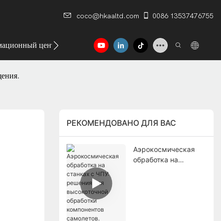
coco@hkaaltd.com
0086 13537476755
ационный центр
Контакт
щения.
РЕКОМЕНДОВАНО ДЛЯ ВАС
Аэрокосмическая
обработка на
станках с ЧПУ:
решения для
высокоточной
обработки
компонентов