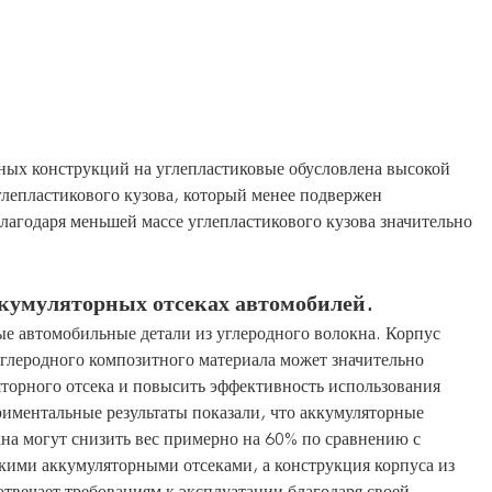
ых конструкций на углепластиковые обусловлена ​​высокой
лепластикового кузова, который менее подвержен
лагодаря меньшей массе углепластикового кузова значительно
ккумуляторных отсеках автомобилей.
е автомобильные детали из углеродного волокна. Корпус
углеродного композитного материала может значительно
яторного отсека и повысить эффективность использования
иментальные результаты показали, что аккумуляторные
кна могут снизить вес примерно на 60% по сравнению с
ими аккумуляторными отсеками, а конструкция корпуса из
отвечает требованиям к эксплуатации благодаря своей