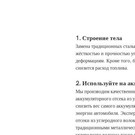
1. Строение тела
Замена традиционных стальн
жёсткостью и прочностью уг
деформациям. Кроме того, б
снизится расход топлива.
2. Используйте на а
Мы производим качественны
аккумуляторного отсека из 
снизить вес самого аккумул
энергии автомобиля. Экспер
отсеки из углеродного воло
традиционными металлическ
углеродного волокна также 