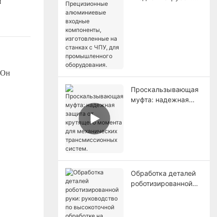
я
Прецизионные
алюминиевые
входные
компоненты,
изготовленные на
станках с ЧПУ, для
промышленного
 Он
оборудования.
Проскальзывающая
муфта: надежная
защита от крутящего
момента для
механических
трансмиссионных
систем.
Обработка деталей
роботизированной
руки: руководство
по высокоточной
обработке на