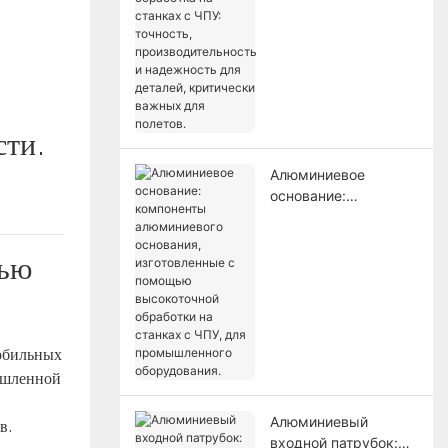
станках с ЧПУ:
точность,
производительность
и надежность для
деталей, критически
важных для полетов.
сти.
Алюминиевое
основание:
компоненты
алюминиевого
основания,
щью
изготовленные с
помощью
высокоточной
обработки на
обильных
станках с ЧПУ, для
ышленной
промышленного
оборудования.
Алюминиевый
в.
входной патрубок: