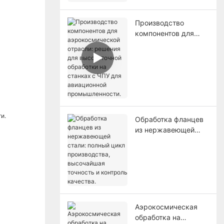
самолетов.
Производство
компонентов для
аэрокосмической
отрасли: решения
для высокоточной
обработки на
станках с ЧПУ для
авиационной
промышленности.
Обработка фланцев
из нержавеющей
стали: полный цикл
производства,
высочайшая
точность и контроль
качества.
Аэрокосмическая
обработка на