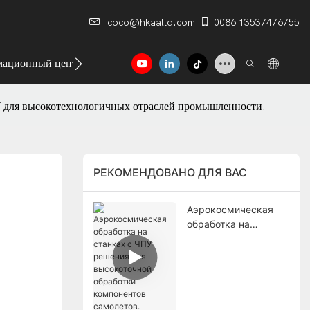
coco@hkaaltd.com
0086 13537476755
ационный центр
Контакт
У для высокотехнологичных отраслей промышленности.
РЕКОМЕНДОВАНО ДЛЯ ВАС
Аэрокосмическая
обработка на
станках с ЧПУ:
решения для
высокоточной
обработки
компонентов