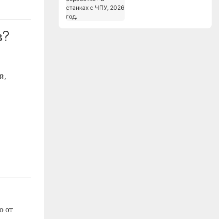
станках с ЧПУ, 2026
год.
в?
й,
о от